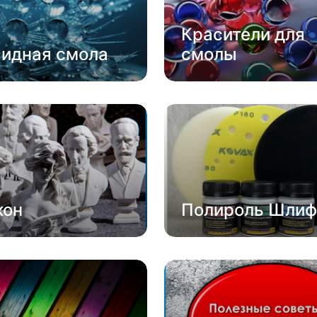
Красители для
сидная смола
смолы
кон
Полироль Шлиф