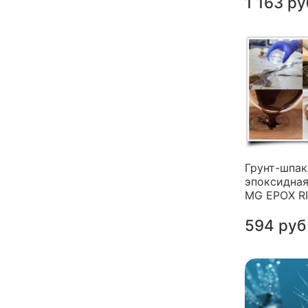
1 163 ру
Грунт-шпак
эпоксидная
MG EPOX R
594 руб