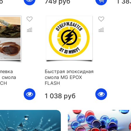
б
749 руб
1 38
левка
Быстрая эпоксидная
 смола
смола MG EPOX
ICH
FLASH
1 038 руб