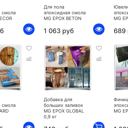
Для пола
Ювели
 смола
эпоксидная смола
эпокс
DECOR
MG EPOX BETON
MG E
уб
1 063 руб
689
я
Добавка для
Фини
 смола
больших заливок
эпокс
HARD
MG EPOX GLOBAL
MG E
0,9 кг