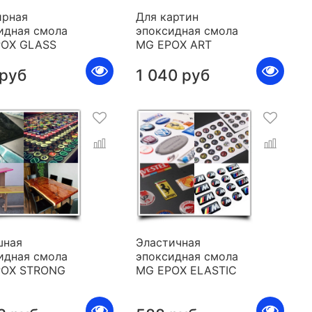
рная
Для картин
идная смола
эпоксидная смола
POX GLASS
MG EPOX ART
 руб
1 040 руб
шная
Эластичная
идная смола
эпоксидная смола
POX STRONG
MG EPOX ELASTIC