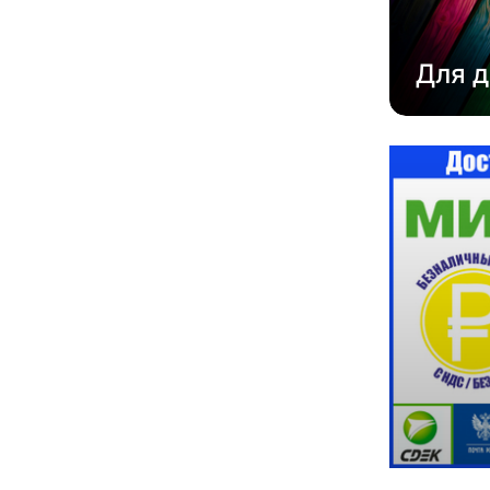
Для д