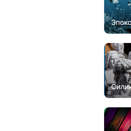
Эпок
Сили