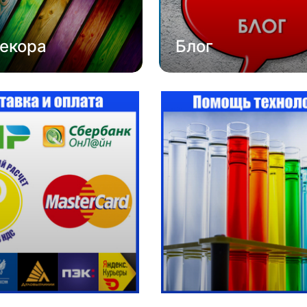
екора
Блог