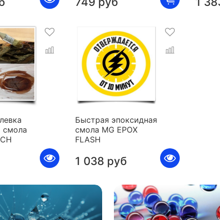
б
749 руб
1 38
левка
Быстрая эпоксидная
 смола
смола MG EPOX
ICH
FLASH
1 038 руб