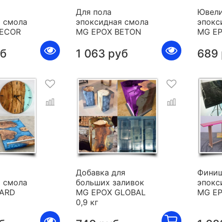
Для пола
Ювели
 смола
эпоксидная смола
эпокс
DECOR
MG EPOX BETON
MG E
уб
1 063 руб
689
я
Добавка для
Фини
 смола
больших заливок
эпокс
HARD
MG EPOX GLOBAL
MG E
0,9 кг