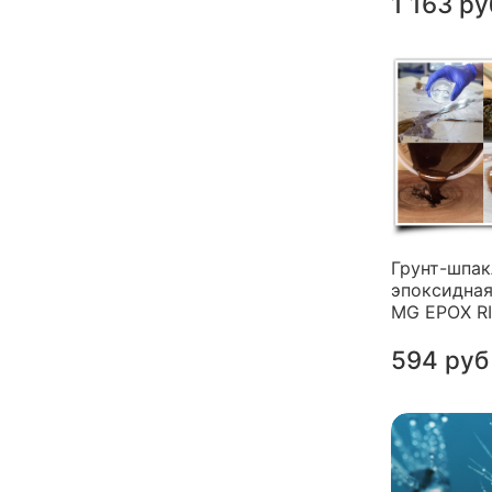
1 163 ру
Грунт-шпак
эпоксидная
MG EPOX R
594 руб