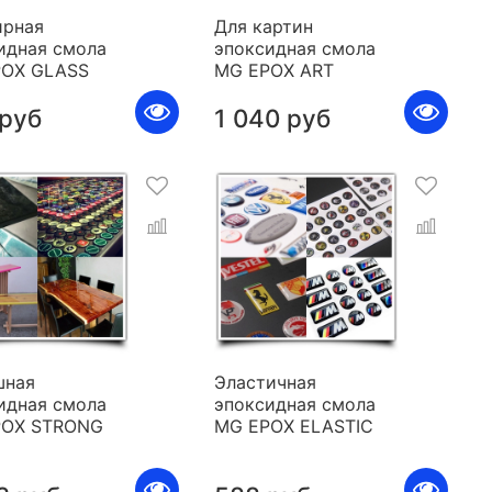
рная
Для картин
идная смола
эпоксидная смола
POX GLASS
MG EPOX ART
 руб
1 040 руб
шная
Эластичная
идная смола
эпоксидная смола
POX STRONG
MG EPOX ELASTIC