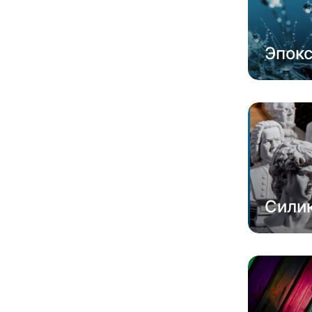
Эпок
Сили