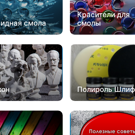
Красители для
сидная смола
смолы
кон
Полироль Шлиф