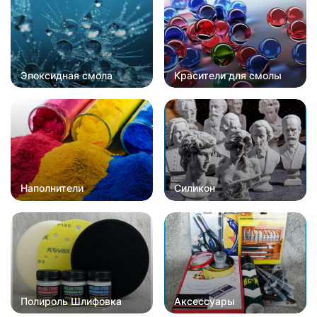
Эпоксидная смола
Красители для смолы
Наполнители
Силикон
Полироль Шлифовка
Аксессуары