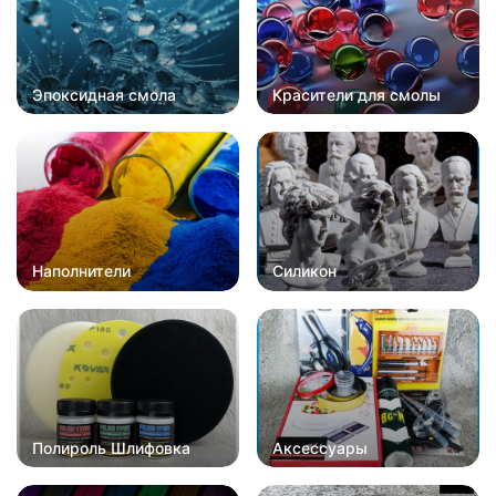
Эпоксидная смола
Красители для смолы
Наполнители
Силикон
Полироль Шлифовка
Аксессуары