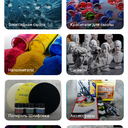
Эпоксидная смола
Красители для смолы
Наполнители
Силикон
Полироль Шлифовка
Аксессуары