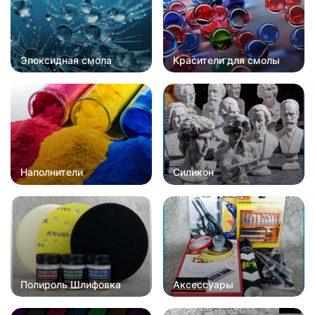
Эпоксидная смола
Красители для смолы
Наполнители
Силикон
Полироль Шлифовка
Аксессуары