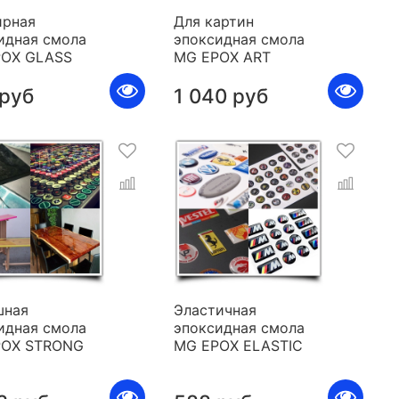
рная
Для картин
идная смола
эпоксидная смола
POX GLASS
MG EPOX ART
 руб
1 040 руб
шная
Эластичная
идная смола
эпоксидная смола
POX STRONG
MG EPOX ELASTIC