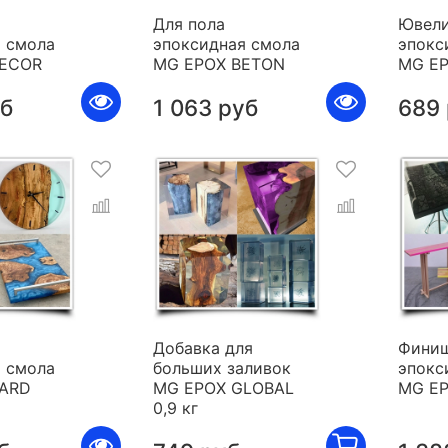
Для пола
Ювели
 смола
эпоксидная смола
эпокс
DECOR
MG EPOX BETON
MG E
уб
1 063 руб
689
я
Добавка для
Фини
 смола
больших заливок
эпокс
HARD
MG EPOX GLOBAL
MG E
0,9 кг