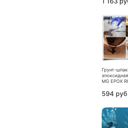
1 163 ру
Грунт-шпак
эпоксидная
MG EPOX R
594 руб