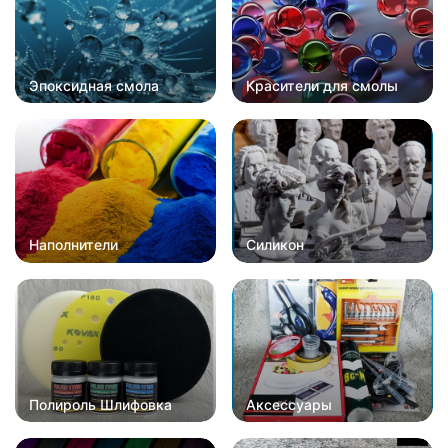
Эпоксидная смола
Красители для смолы
Наполнители
Силикон
Полироль Шлифовка
Аксессуары