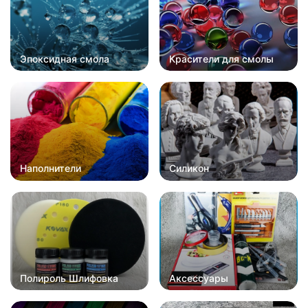
Эпоксидная смола
Красители для смолы
Наполнители
Силикон
Полироль Шлифовка
Аксессуары