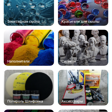
Эпоксидная смола
Красители для смолы
Наполнители
Силикон
Полироль Шлифовка
Аксессуары