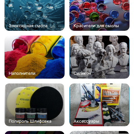
Эпоксидная смола
Красители для смолы
Наполнители
Силикон
Полироль Шлифовка
Аксессуары