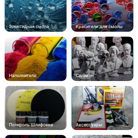
Эпоксидная смола
Красители для смолы
Наполнители
Силикон
Полироль Шлифовка
Аксессуары