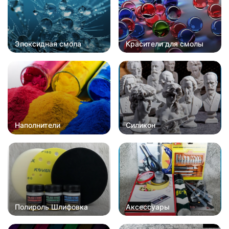
Эпоксидная смола
Красители для смолы
Наполнители
Силикон
Полироль Шлифовка
Аксессуары