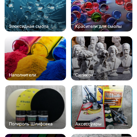
Эпоксидная смола
Красители для смолы
Наполнители
Силикон
Полироль Шлифовка
Аксессуары