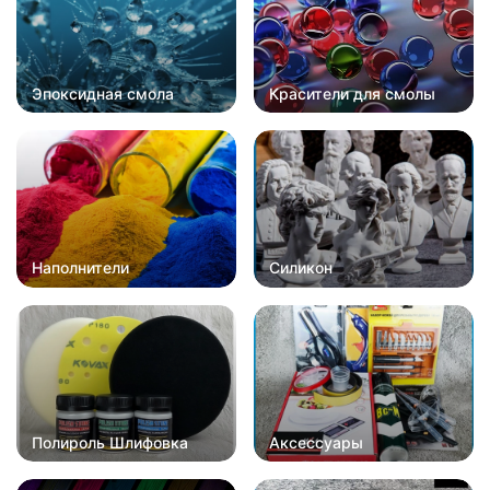
Эпоксидная смола
Красители для смолы
Наполнители
Силикон
Полироль Шлифовка
Аксессуары