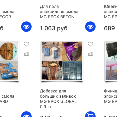
Для пола
Ювели
 смола
эпоксидная смола
эпокс
DECOR
MG EPOX BETON
MG E
уб
1 063 руб
689
я
Добавка для
Фини
 смола
больших заливок
эпокс
HARD
MG EPOX GLOBAL
MG E
0,9 кг