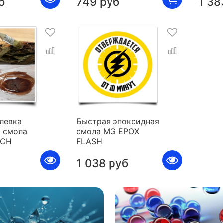
б
749 руб
1 38
левка
Быстрая эпоксидная
 смола
смола MG EPOX
ICH
FLASH
1 038 руб