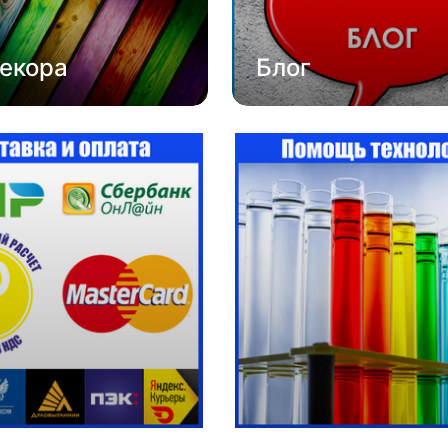
екора
Блог