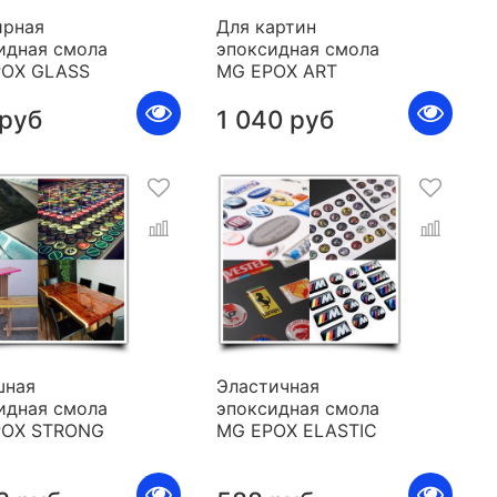
рная
Для картин
идная смола
эпоксидная смола
POX GLASS
MG EPOX ART
 руб
1 040 руб
шная
Эластичная
идная смола
эпоксидная смола
POX STRONG
MG EPOX ELASTIC