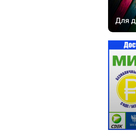
Для д