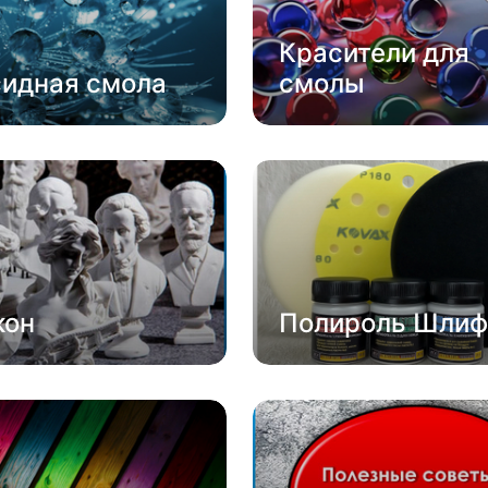
Красители для
сидная смола
смолы
кон
Полироль Шлиф