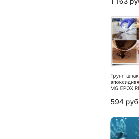
1 163 ру
Грунт-шпак
эпоксидная
MG EPOX R
594 руб