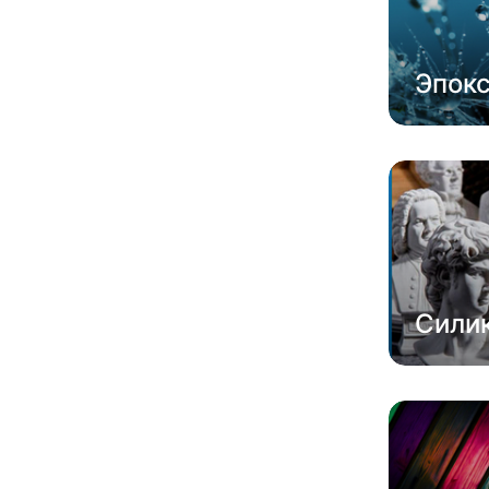
Эпок
Сили