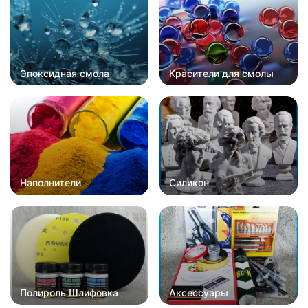
Эпоксидная смола
Красители для смолы
Наполнители
Силикон
Полироль Шлифовка
Аксессуары