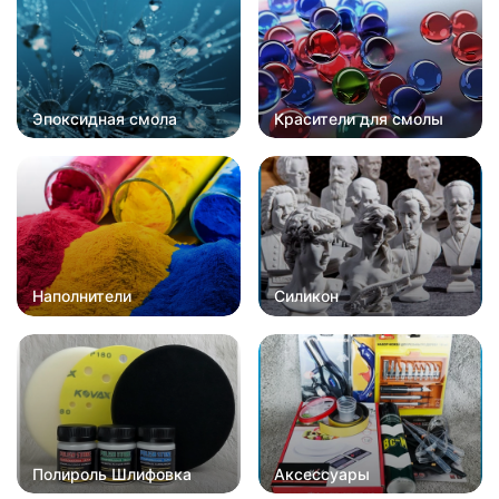
Эпоксидная смола
Красители для смолы
Наполнители
Силикон
Полироль Шлифовка
Аксессуары