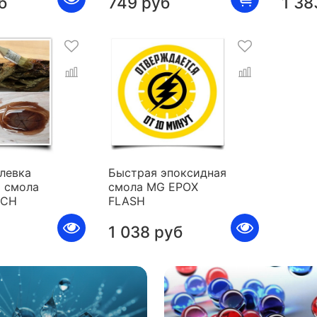
б
749 руб
1 38
левка
Быстрая эпоксидная
 смола
смола MG EPOX
ICH
FLASH
1 038 руб