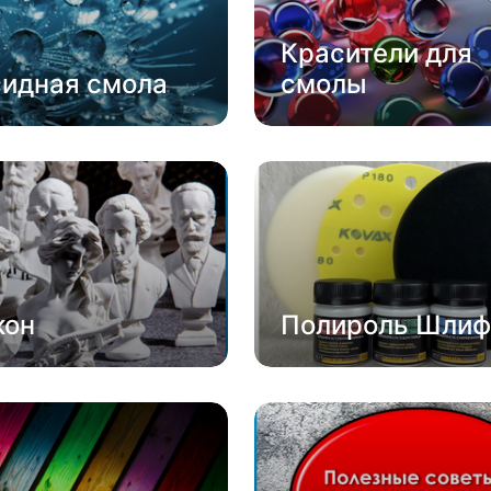
Красители для
сидная смола
смолы
кон
Полироль Шлиф