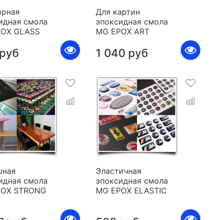
рная
Для картин
идная смола
эпоксидная смола
POX GLASS
MG EPOX ART
 руб
1 040 руб
шная
Эластичная
идная смола
эпоксидная смола
POX STRONG
MG EPOX ELASTIC