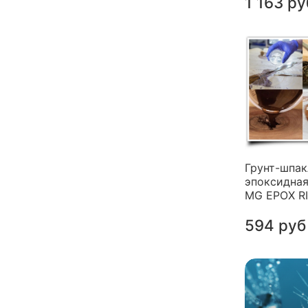
1 163 ру
Грунт-шпак
эпоксидная
MG EPOX R
594 руб