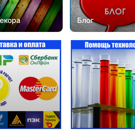
екора
Блог