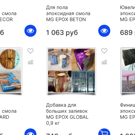
Для пола
Ювели
 смола
эпоксидная смола
эпокс
DECOR
MG EPOX BETON
MG E
уб
1 063 руб
689
я
Добавка для
Фини
 смола
больших заливок
эпокс
HARD
MG EPOX GLOBAL
MG E
0,9 кг