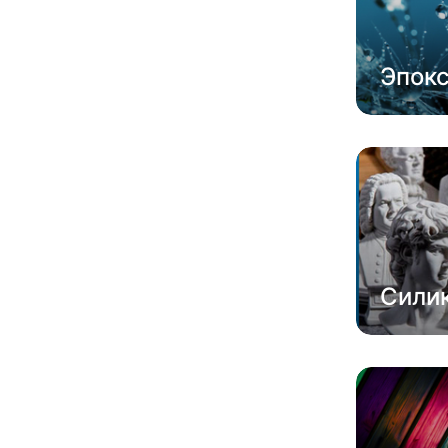
Эпок
Сили