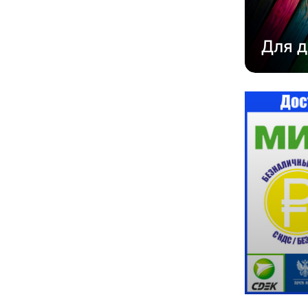
Для д