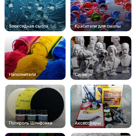
Эпоксидная смола
Красители для смолы
Наполнители
Силикон
Полироль Шлифовка
Аксессуары