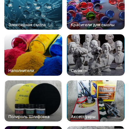
Эпоксидная смола
Красители для смолы
Наполнители
Силикон
Полироль Шлифовка
Аксессуары