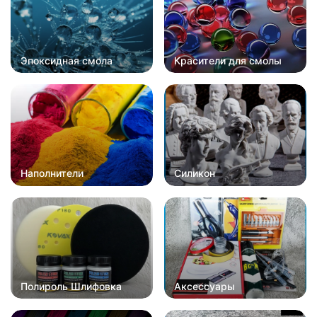
Эпоксидная смола
Красители для смолы
Наполнители
Силикон
Полироль Шлифовка
Аксессуары