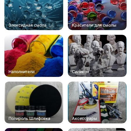
Эпоксидная смола
Красители для смолы
Наполнители
Силикон
Полироль Шлифовка
Аксессуары