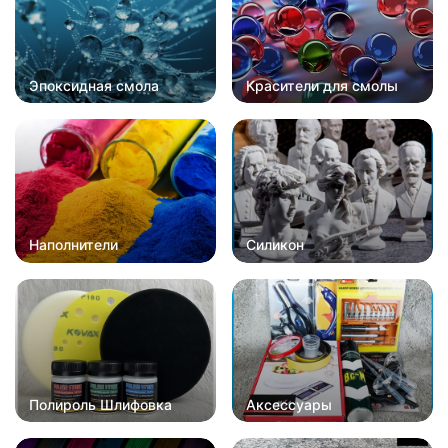
Эпоксидная смола
Красители для смолы
Наполнители
Силикон
Полироль Шлифовка
Аксессуары