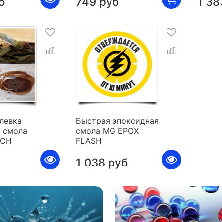
б
749 руб
1 38
левка
Быстрая эпоксидная
 смола
смола MG EPOX
ICH
FLASH
1 038 руб