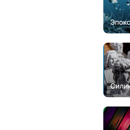
Эпок
Сили