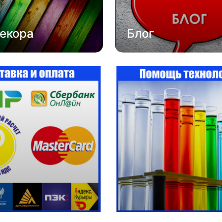
екора
Блог