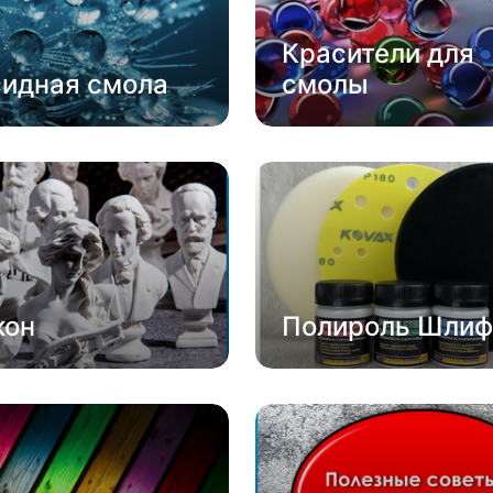
Красители для
сидная смола
смолы
кон
Полироль Шлиф