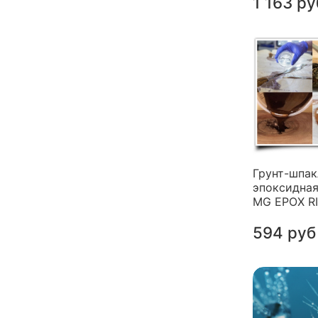
1 163 ру
Грунт-шпак
эпоксидная
MG EPOX R
594 руб