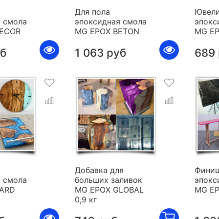
Для пола
Ювели
 смола
эпоксидная смола
эпокс
DECOR
MG EPOX BETON
MG E
уб
1 063 руб
689
я
Добавка для
Фини
 смола
больших заливок
эпокс
HARD
MG EPOX GLOBAL
MG E
0,9 кг