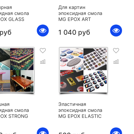
рная
Для картин
идная смола
эпоксидная смола
POX GLASS
MG EPOX ART
 руб
1 040 руб
шная
Эластичная
идная смола
эпоксидная смола
POX STRONG
MG EPOX ELASTIC