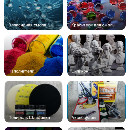
Эпоксидная смола
Красители для смолы
Наполнители
Силикон
Полироль Шлифовка
Аксессуары