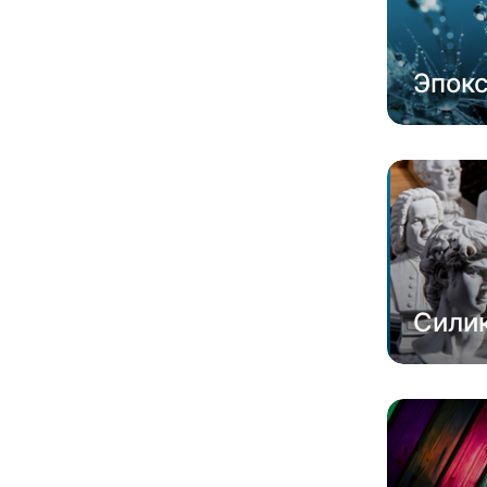
Эпок
Сили