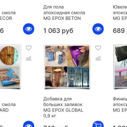
Для пола
Ювели
 смола
эпоксидная смола
эпокс
DECOR
MG EPOX BETON
MG E
уб
1 063 руб
689
я
Добавка для
Фини
 смола
больших заливок
эпокс
HARD
MG EPOX GLOBAL
MG E
0,9 кг