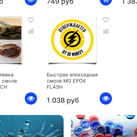
б
749 руб
1 38
левка
Быстрая эпоксидная
 смола
смола MG EPOX
ICH
FLASH
1 038 руб