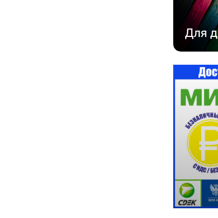
Для д