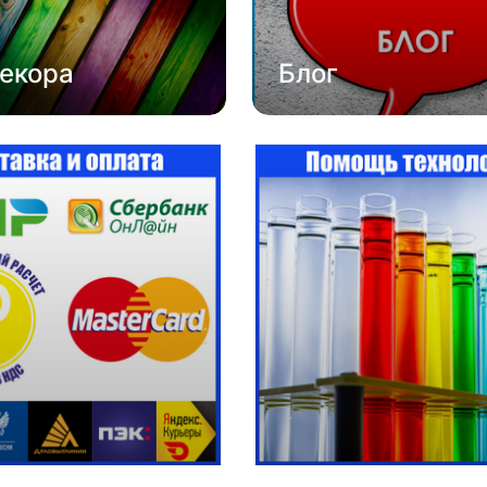
екора
Блог