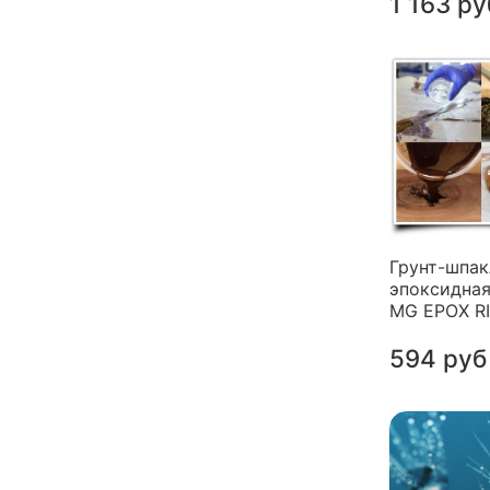
1 163 ру
Грунт-шпак
эпоксидная
MG EPOX R
594 руб