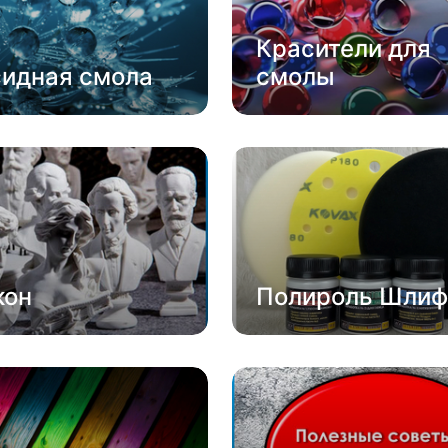
Красители для
сидная смола
смолы
кон
Полироль Шлиф