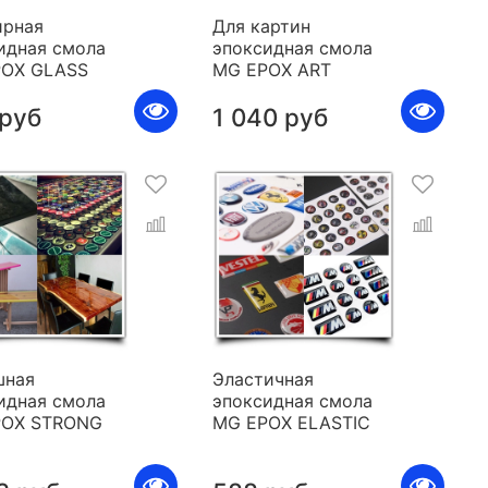
рная
Для картин
идная смола
эпоксидная смола
POX GLASS
MG EPOX ART
 руб
1 040 руб
шная
Эластичная
идная смола
эпоксидная смола
POX STRONG
MG EPOX ELASTIC