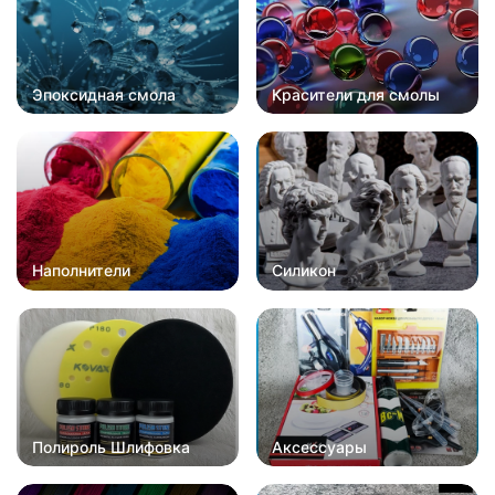
Эпоксидная смола
Красители для смолы
Наполнители
Силикон
Полироль Шлифовка
Аксессуары