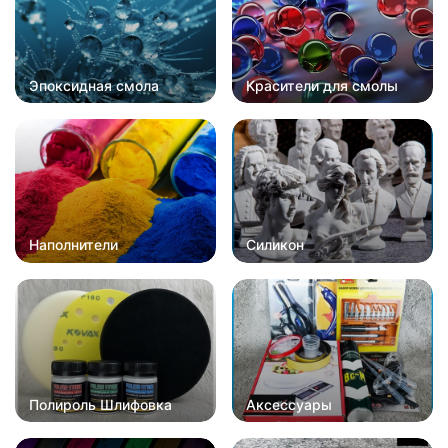
Эпоксидная смола
Красители для смолы
Наполнители
Силикон
Полироль Шлифовка
Аксессуары