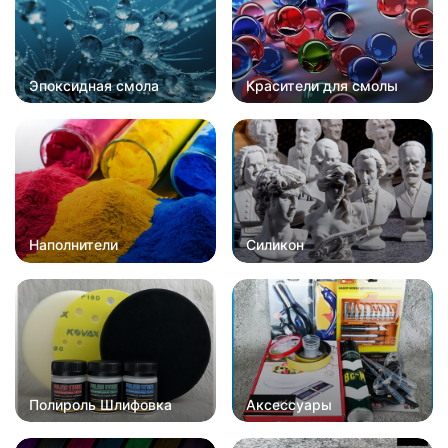
Эпоксидная смола
Красители для смолы
Наполнители
Силикон
Полироль Шлифовка
Аксессуары