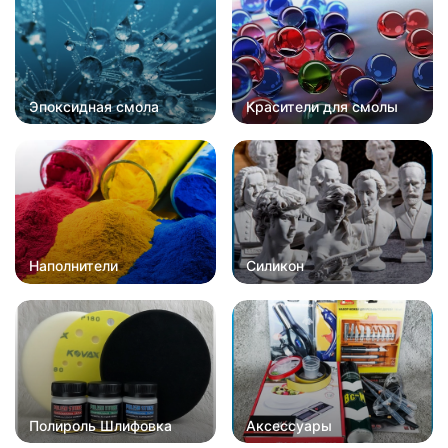
Эпоксидная смола
Красители для смолы
Наполнители
Силикон
Полироль Шлифовка
Аксессуары