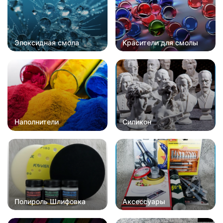
Эпоксидная смола
Красители для смолы
Наполнители
Силикон
Полироль Шлифовка
Аксессуары