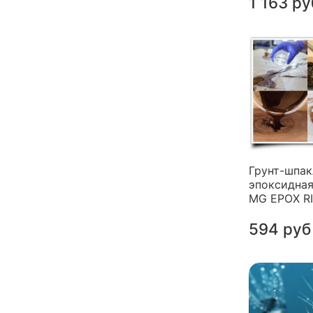
1 163 ру
Грунт-шпак
эпоксидная
MG EPOX R
594 руб