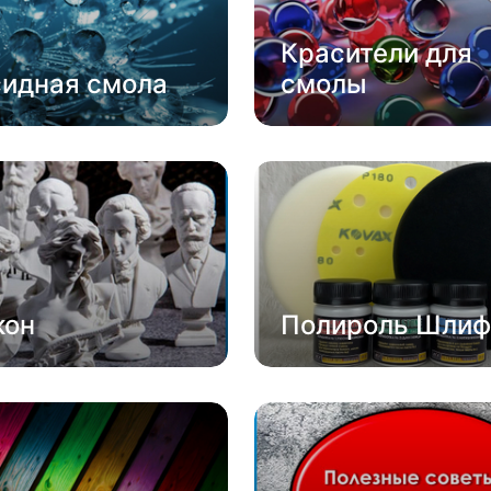
Красители для
сидная смола
смолы
кон
Полироль Шлиф