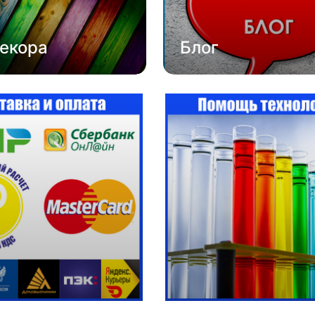
екора
Блог