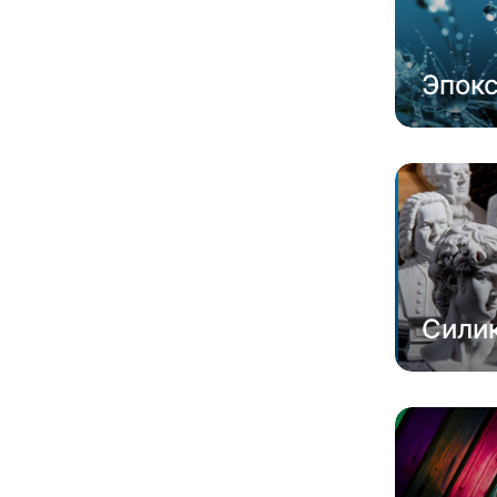
Эпок
Сили