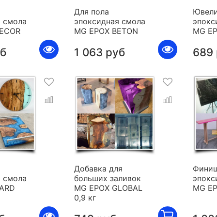
Для пола
Ювели
 смола
эпоксидная смола
эпокс
DECOR
MG EPOX BETON
MG E
уб
1 063 руб
689
я
Добавка для
Фини
 смола
больших заливок
эпокс
HARD
MG EPOX GLOBAL
MG E
0,9 кг