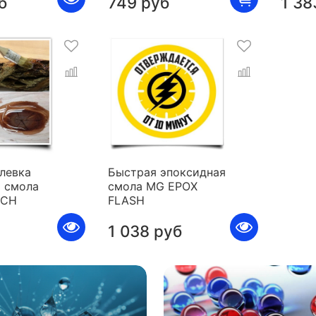
б
749 руб
1 38
левка
Быстрая эпоксидная
 смола
смола MG EPOX
ICH
FLASH
1 038 руб