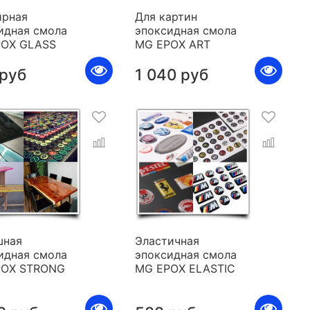
рная
Для картин
идная смола
эпоксидная смола
POX GLASS
MG EPOX ART
 руб
1 040 руб
шная
Эластичная
идная смола
эпоксидная смола
POX STRONG
MG EPOX ELASTIC