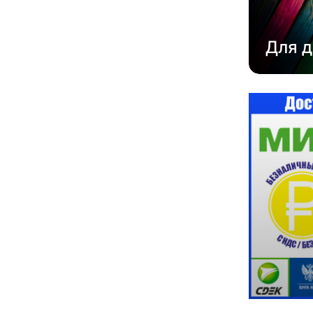
Для д