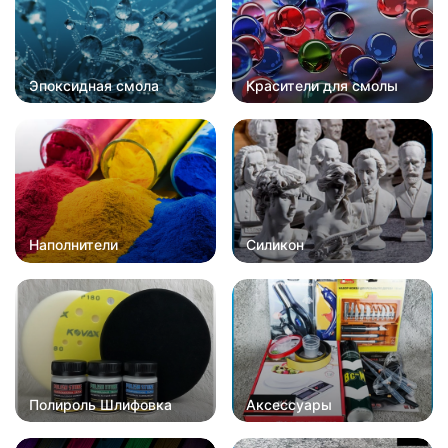
Эпоксидная смола
Красители для смолы
Наполнители
Силикон
Полироль Шлифовка
Аксессуары