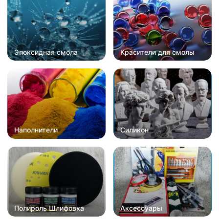
Эпоксидная смола
Красители для смолы
Наполнители
Силикон
Полироль Шлифовка
Аксессуары