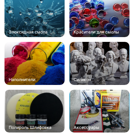
Эпоксидная смола
Красители для смолы
Наполнители
Силикон
Полироль Шлифовка
Аксессуары