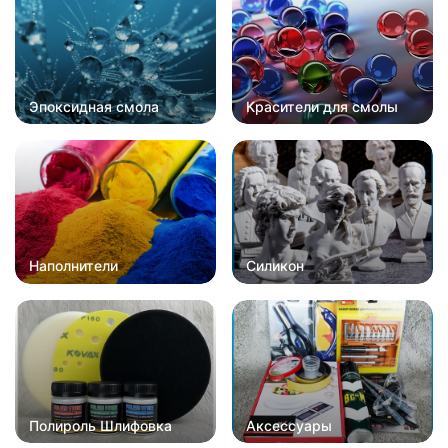
Эпоксидная смола
Красители для смолы
Наполнители
Силикон
Полироль Шлифовка
Аксессуары