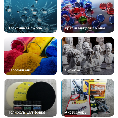
Эпоксидная смола
Красители для смолы
Наполнители
Силикон
Полироль Шлифовка
Аксессуары