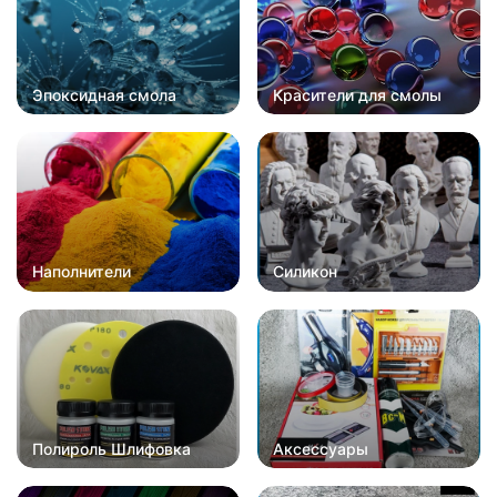
Эпоксидная смола
Красители для смолы
Наполнители
Силикон
Полироль Шлифовка
Аксессуары