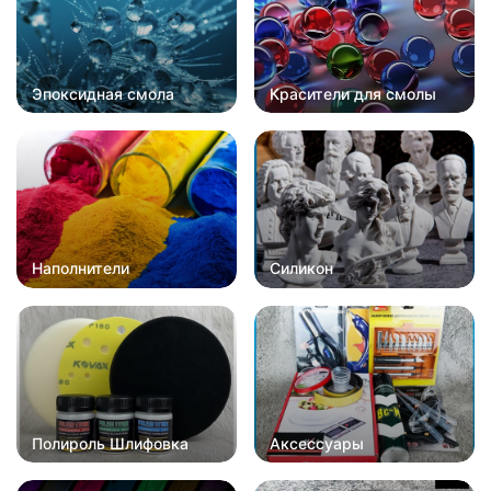
Эпоксидная смола
Красители для смолы
Наполнители
Силикон
Полироль Шлифовка
Аксессуары