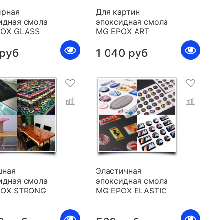
рная
Для картин
идная смола
эпоксидная смола
POX GLASS
MG EPOX ART
 руб
1 040 руб
шная
Эластичная
идная смола
эпоксидная смола
POX STRONG
MG EPOX ELASTIC