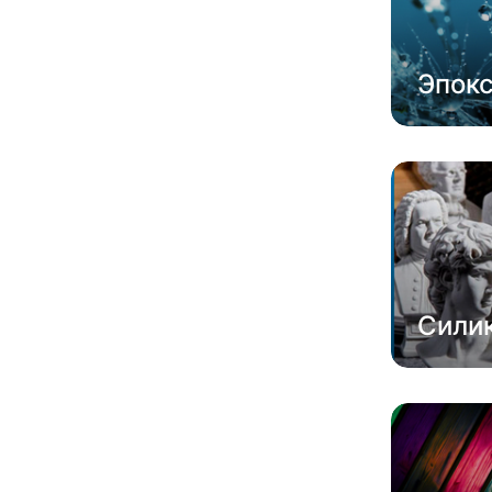
Эпок
Сили