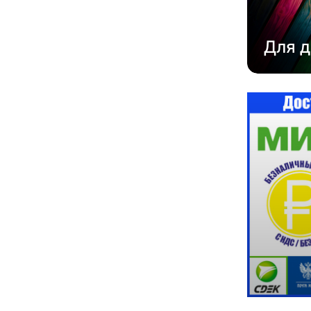
Для д