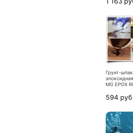
1 163 ру
Грунт-шпак
эпоксидная
MG EPOX R
594 руб