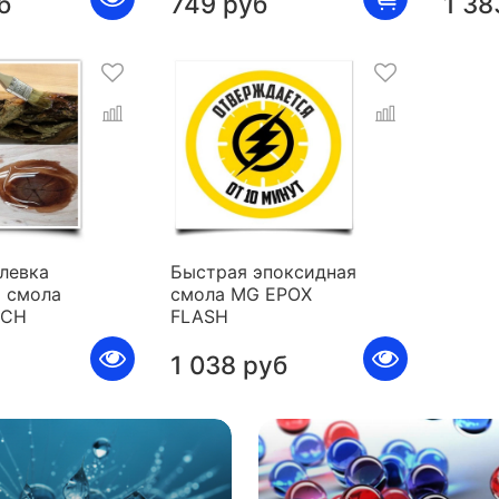
б
749 руб
1 38
левка
Быстрая эпоксидная
 смола
смола MG EPOX
ICH
FLASH
1 038 руб