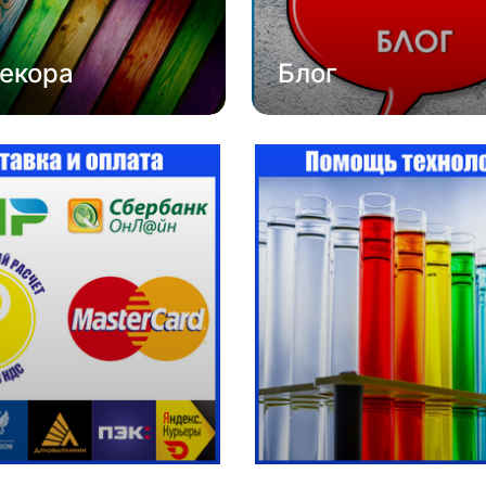
екора
Блог