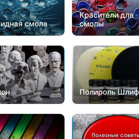
Красители для
сидная смола
смолы
кон
Полироль Шлиф