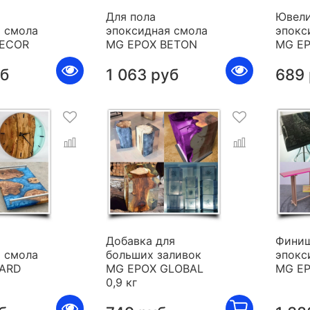
Для пола
Ювели
 смола
эпоксидная смола
эпокс
DECOR
MG EPOX BETON
MG E
уб
1 063 руб
689
я
Добавка для
Фини
 смола
больших заливок
эпокс
HARD
MG EPOX GLOBAL
MG E
0,9 кг