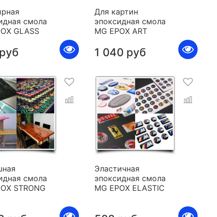
рная
Для картин
идная смола
эпоксидная смола
POX GLASS
MG EPOX ART
 руб
1 040 руб
шная
Эластичная
идная смола
эпоксидная смола
POX STRONG
MG EPOX ELASTIC