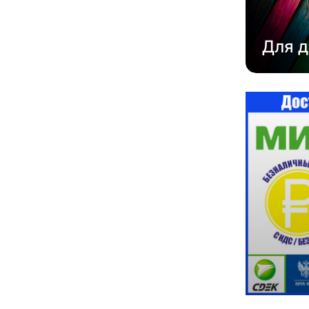
Для д