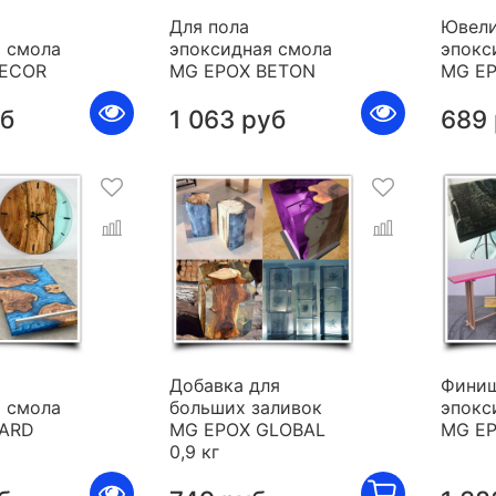
Для пола
Ювели
 смола
эпоксидная смола
эпокс
DECOR
MG EPOX BETON
MG E
уб
1 063 руб
689
я
Добавка для
Фини
 смола
больших заливок
эпокс
HARD
MG EPOX GLOBAL
MG E
0,9 кг