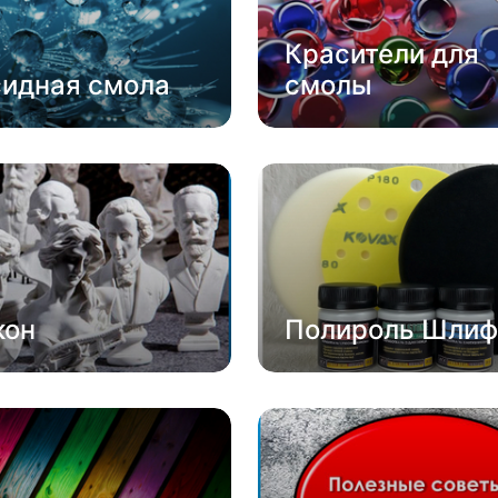
Красители для
сидная смола
смолы
кон
Полироль Шлиф