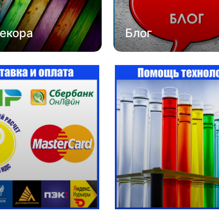
екора
Блог