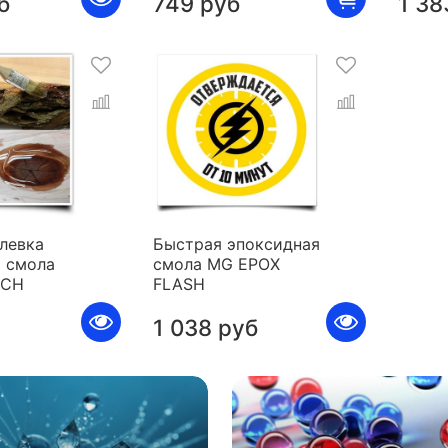
б
749 руб
1 38
левка
Быстрая эпоксидная
 смола
смола MG EPOX
ICH
FLASH
1 038 руб