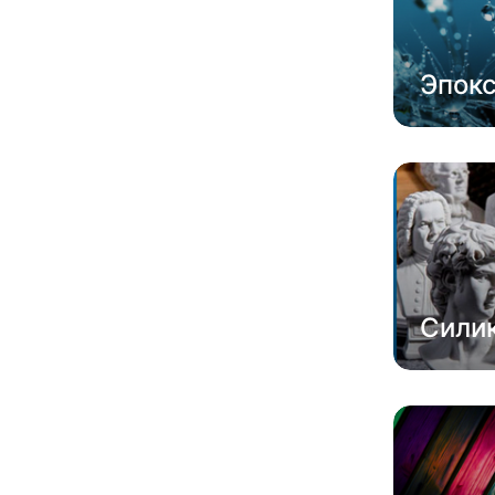
Эпок
Сили