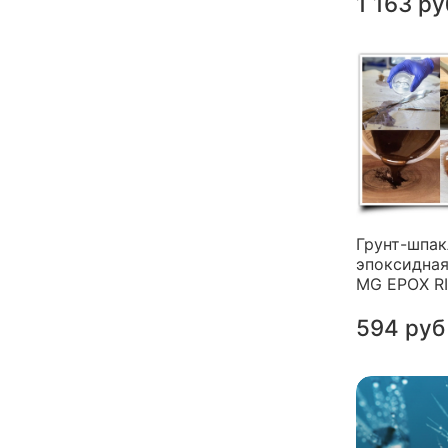
1 163 ру
Грунт-шпак
эпоксидная
MG EPOX R
594 руб