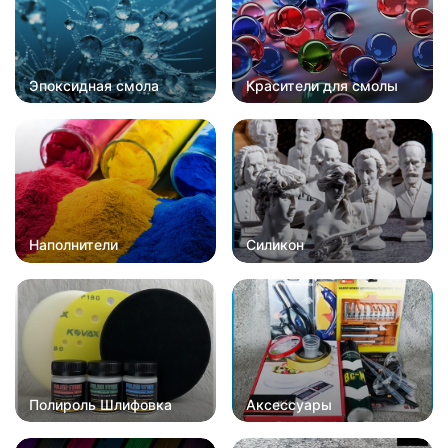
Эпоксидная смола
Красители для смолы
Наполнители
Силикон
Полироль Шлифовка
Аксессуары