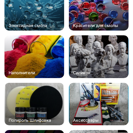
Эпоксидная смола
Красители для смолы
Наполнители
Силикон
Полироль Шлифовка
Аксессуары