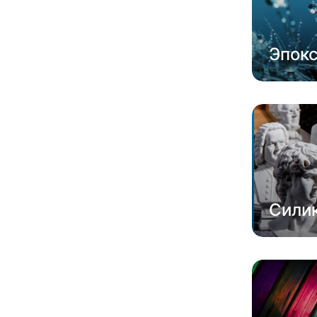
Эпок
Сили