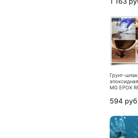
1 163 ру
Грунт-шпак
эпоксидная
MG EPOX R
594 руб