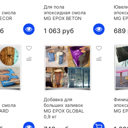
Для пола
Ювели
 смола
эпоксидная смола
эпокс
DECOR
MG EPOX BETON
MG E
уб
1 063 руб
689
я
Добавка для
Фини
 смола
больших заливок
эпокс
HARD
MG EPOX GLOBAL
MG E
0,9 кг