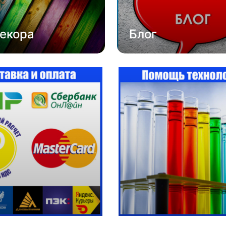
екора
Блог