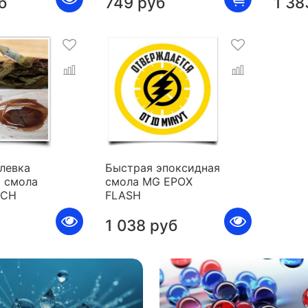
б
749 руб
1 38
левка
Быстрая эпоксидная
 смола
смола MG EPOX
ICH
FLASH
1 038 руб