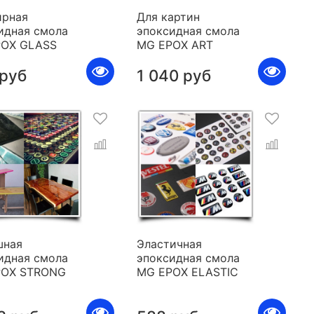
рная
Для картин
идная смола
эпоксидная смола
POX GLASS
MG EPOX ART
 руб
1 040 руб
шная
Эластичная
идная смола
эпоксидная смола
POX STRONG
MG EPOX ELASTIC