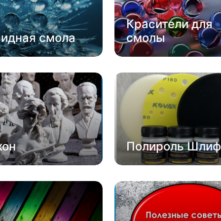
Красители для
сидная смола
смолы
кон
Полироль Шлиф