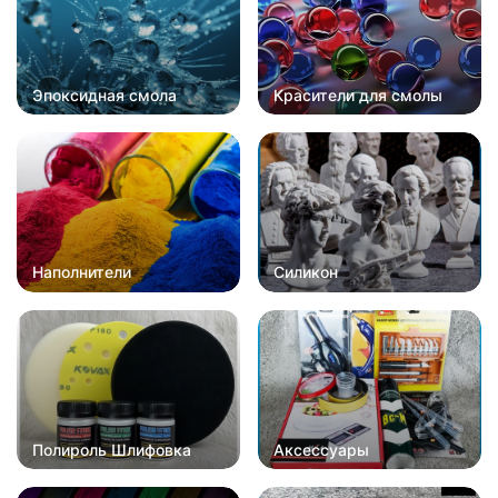
Эпоксидная смола
Красители для смолы
Наполнители
Силикон
Полироль Шлифовка
Аксессуары