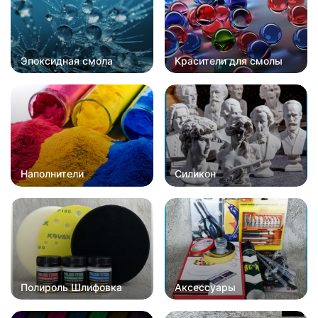
Эпоксидная смола
Красители для смолы
Наполнители
Силикон
Полироль Шлифовка
Аксессуары