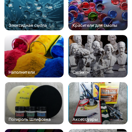
Эпоксидная смола
Красители для смолы
Наполнители
Силикон
Полироль Шлифовка
Аксессуары