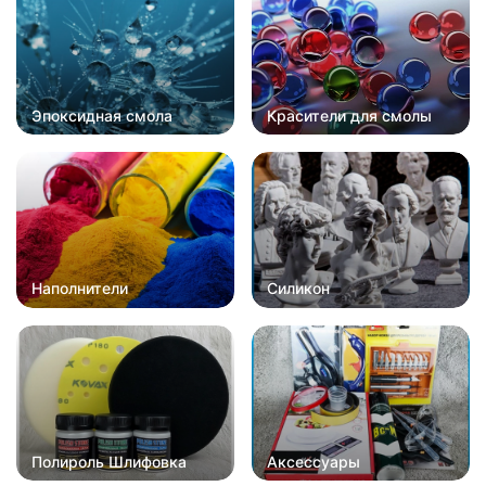
Эпоксидная смола
Красители для смолы
Наполнители
Силикон
Полироль Шлифовка
Аксессуары