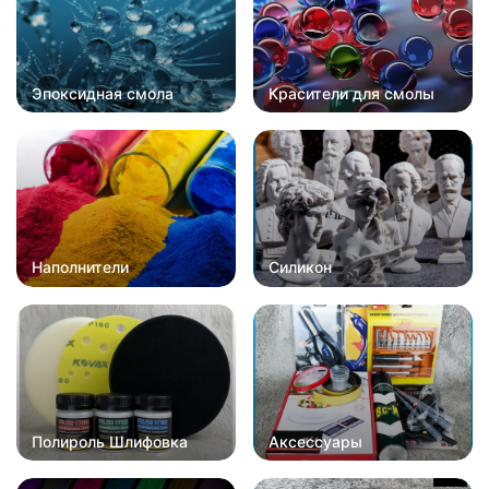
Эпоксидная смола
Красители для смолы
Наполнители
Силикон
Полироль Шлифовка
Аксессуары